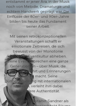
entstammt er jener Ära, in der Musik
noch von Melodie, Dramaturgie und
echtem Handwerk geprägt war. Die
Einflüsse der 80er- und 90er-Jahre
bilden bis heute das Fundament
seiner Arbeit.
Mit seinen retrokonzeptionellen
Veranstaltungen schafft er
emotionale Zeitreisen, die sich
bewusst von der Monotonie
moderner Eventkultur abheben.
Seine Events sprechen eine ganze
Generation an – über Musik, die
verbindet, berührt und Erinnerungen
lebendig macht. Seine
Bühnenerfahrung mit internationalen
Musikern, verleiht ihm dabei
besondere Authentizität.
Parallel dazu gestaltet Sandner als
künstlerischer Innenarchitekt Räume