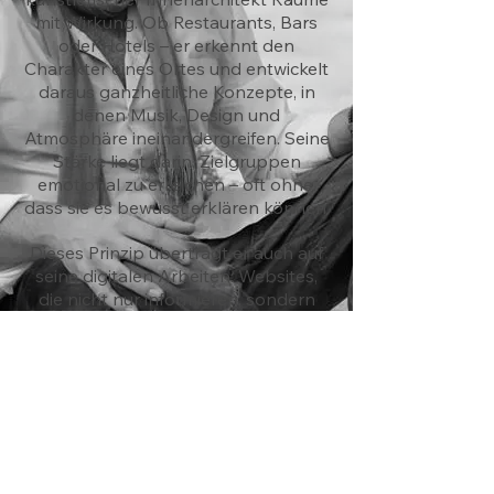
mit Wirkung. Ob Restaurants, Bars
oder Hotels – er erkennt den
Charakter eines Ortes und entwickelt
daraus ganzheitliche Konzepte, in
denen Musik, Design und
Atmosphäre ineinandergreifen.
Seine
Stärke liegt darin, Zielgruppen
emotional zu erreichen – oft ohne,
dass sie es bewusst erklären können.
Dieses Prinzip überträgt er auch auf
seine digitalen Arbeiten: Websites,
die nicht nur informieren, sondern
unmittelbar wirken.
Sandner verbindet künstlerische
Tiefe mit unternehmerischem Denken
– und schafft damit Konzepte, die
begeistern und wirtschaftlich
erfolgreich
sind.
Weiterlesen ?