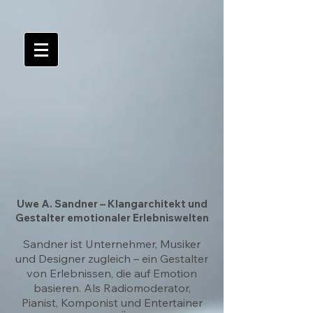
Uwe A. Sandner – Klangarchitekt und
Gestalter emotionaler Erlebniswelten
Sandner ist Unternehmer, Musiker
und Designer zugleich – ein Gestalter
von Erlebnissen, die auf Emotion
basieren. Als Radiomoderator,
Pianist, Komponist und Entertainer